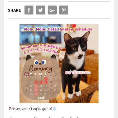
SHARE
วันหยุดของโมฮุโมฮุคาเฟ่