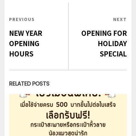
เมนู
PREVIOUS
PREVIOUS
NEXT
NEX
นำทาง
POST
POS
NEW YEAR
OPENING FOR
เรื่อง
OPENING
HOLIDAY
HOURS
SPECIAL
RELATED POSTS