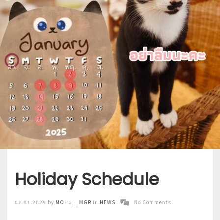
Holiday Schedule
Posted
02.01.2025
by
MOHU__MGR
in
NEWS
No Comments
on