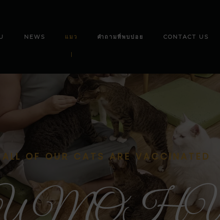
U
NEWS
แมว
คำถามที่พบบ่อย
CONTACT US
ALL OF OUR CATS ARE VACCINATED
 MOHU