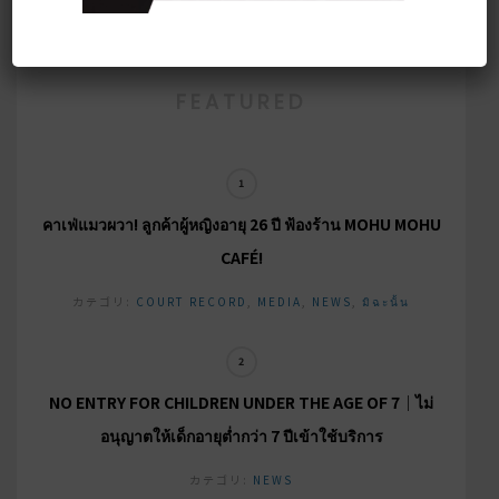
FEATURED
คาเฟ่แมวผวา! ลูกค้าผู้หญิงอายุ 26 ปี ฟ้องร้าน MOHU MOHU
CAFÉ!
カテゴリ:
COURT RECORD
,
MEDIA
,
NEWS
,
มิฉะนั้น
NO ENTRY FOR CHILDREN UNDER THE AGE OF 7｜ไม่
อนุญาตให้เด็กอายุต่ำกว่า 7 ปีเข้าใช้บริการ
カテゴリ:
NEWS