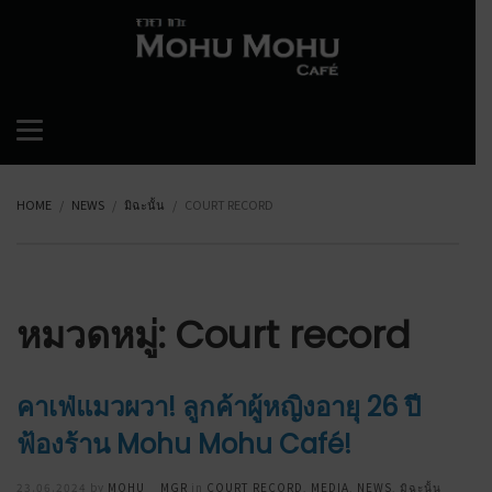
HOME
NEWS
มิฉะนั้น
COURT RECORD
หมวดหมู่: Court record
คาเฟ่แมวผวา! ลูกค้าผู้หญิงอายุ 26 ปี
ฟ้องร้าน Mohu Mohu Café!
Posted
23.06.2024
by
MOHU__MGR
in
COURT RECORD
,
MEDIA
,
NEWS
,
มิฉะนั้น