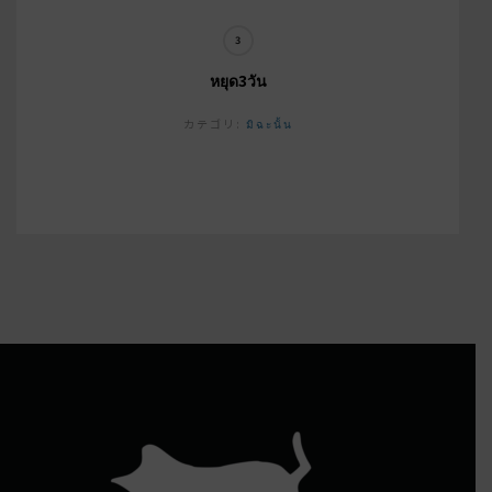
หยุด3วัน
カテゴリ:
มิฉะนั้น