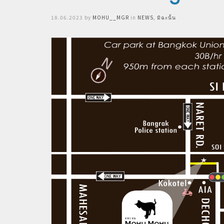
Posted
18.06.2023
by
MOHU__MGR
in
NEWS
,
มิฉะนั้น
on