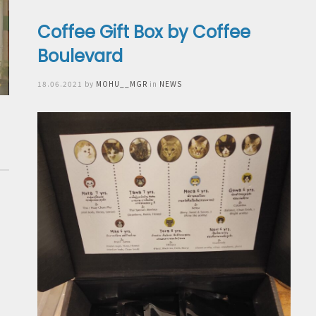
Coffee Gift Box by Coffee
Boulevard
Posted
18.06.2021
by
MOHU__MGR
in
NEWS
on