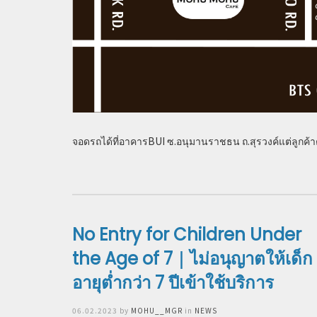
จอดรถได้ที่อาคารBUI ซ.อนุมานราชธน ถ.สุรวงค์แต่ลูกค้า
No Entry for Children Under
the Age of 7｜ไม่อนุญาตให้เด็ก
อายุต่ำกว่า 7 ปีเข้าใช้บริการ
Posted
06.02.2023
by
MOHU__MGR
in
NEWS