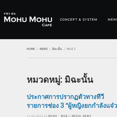
CONCEPT & SYSTEM
MEN
HOME
NEWS
มิฉะนั้น
PAGE 3
หมวดหมู่: มิฉะนั้น
ประกาศการปรากฏตัวทางทีวี
รายการช่อง 3 “ผู้หญิงยกกำลังแจ๋ว
Posted
11.08.2023
by
MOHU__MGR
in
MEDIA
,
NEWS