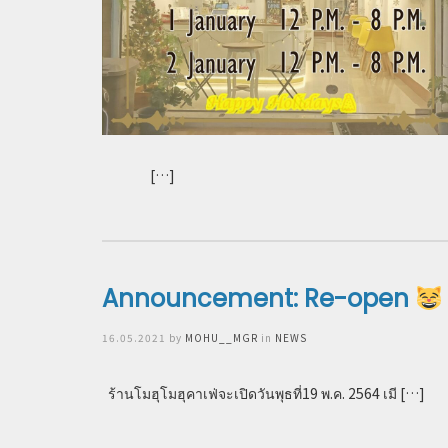
[…]
Announcement: Re-open
Posted
16.05.2021
by
MOHU__MGR
in
NEWS
on
ร้านโมฮุโมฮุคาเฟ่จะเปิดวันพุธที่19 พ.ค. 2564 เมี […]