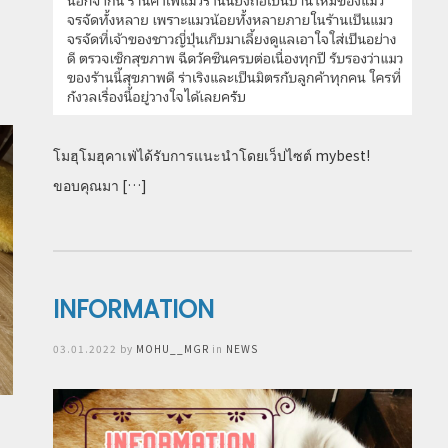
โมฮุโมฮุคาเฟ่ได้รับการแนะนำโดยเว็ปไซต์ mybest!
ขอบคุณมา […]
INFORMATION
Posted
03.01.2022
by
MOHU__MGR
in
NEWS
on