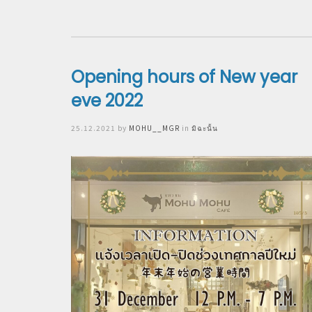
Opening hours of New year
eve 2022
Posted
25.12.2021
by
MOHU__MGR
in
มิฉะนั้น
on