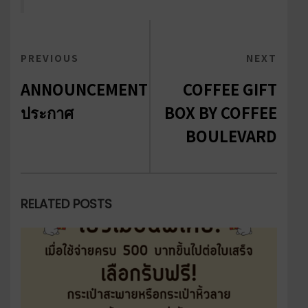
Post
PREVIOUS
PREVIOUS
NEXT
NEXT
navigation
POST
POST
ANNOUNCEMENT
COFFEE GIFT
ประกาศ
BOX BY COFFEE
BOULEVARD
RELATED POSTS