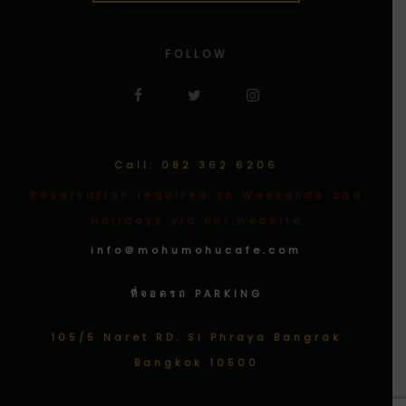
FOLLOW
Call: 082 362 6206
Reservation required on Weekends and
Holidays via our website
info＠mohumohucafe.com
ที่จอดรถ PARKING
105/5 Naret RD. Si Phraya Bangrak
Bangkok 10500