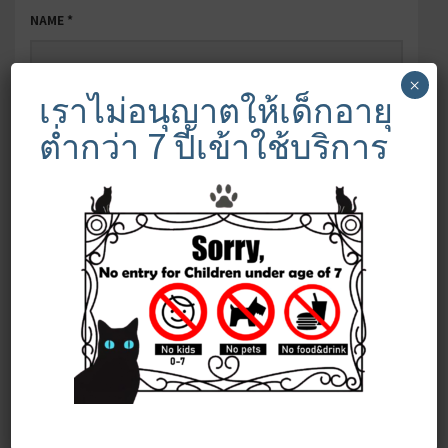
NAME
*
×
เราไม่อนุญาตให้เด็กอายุ
EMAIL
*
ต่ำกว่า 7 ปีเข้าใช้บริการ
WEBSITE
SAVE MY NAME, EMAIL, AND WEBSITE IN THIS BROWSER FOR
THE NEXT TIME I COMMENT.