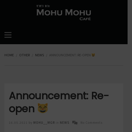
HOME
OTHER
NEWS
ANNOUNCEMENT: RE-OPEN
Announcement: Re-
open
Posted
16.05.2021
by
MOHU__MGR
in
NEWS
No Comments
on