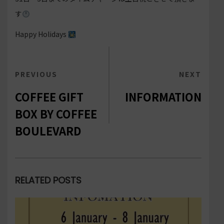
す
Happy Holidays
投
PREVIOUS
PREVIOUS
NEXT
NEXT
稿
POST
POST
COFFEE GIFT
INFORMATION
ナ
BOX BY COFFEE
ビ
BOULEVARD
ゲ
ー
シ
RELATED POSTS
ョ
ン