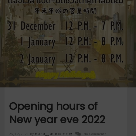
Opening hours of
New year eve 2022
Posted
25/12/2021
by
MOHU__MGR
in
その他
No Comments