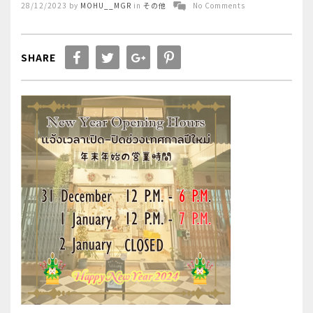
Posted
28/12/2023
by
MOHU__MGR
in
その他
No Comments
on
SHARE