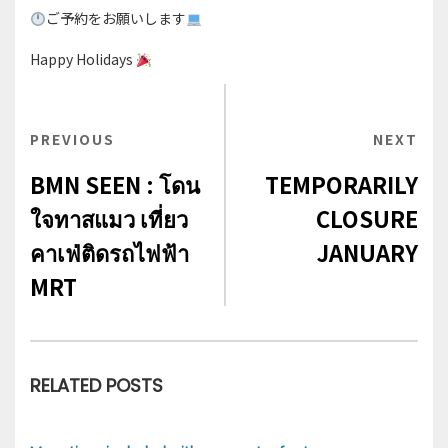
ご予約をお願いします
Happy Holidays
投
PREVIOUS
PREVIOUS
NEXT
NEX
稿
POST
POS
BMN SEEN : โดน
TEMPORARILY
ナ
ใจทาสแมว เที่ยว
CLOSURE
ビ
คาเฟ่ติดรถไฟฟ้า
JANUARY
ゲ
MRT
ー
シ
ョ
RELATED POSTS
ン