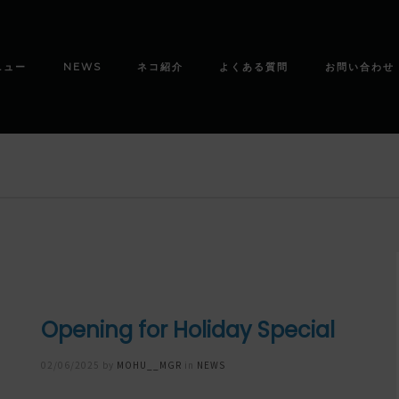
ニュー
NEWS
ネコ紹介
よくある質問
お問い合わせ
Opening for Holiday Special
Posted
02/06/2025
by
MOHU__MGR
in
NEWS
on