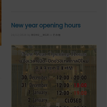
New year opening hours
Posted
26/12/2024
by
MOHU__MGR
in
その他
on