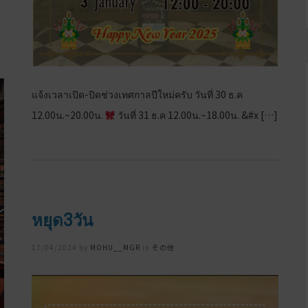
แจ้งเวลาเปิด-ปิดช่วงเทศกาลปีใหม่ครับ วันที่ 30 ธ.ค
12.00น.~20.00น.
วันที่ 31 ธ.ค 12.00น.~18.00น. &#x […]
หยุด3วัน
Posted
17/04/2024
by
MOHU__MGR
in
その他
on