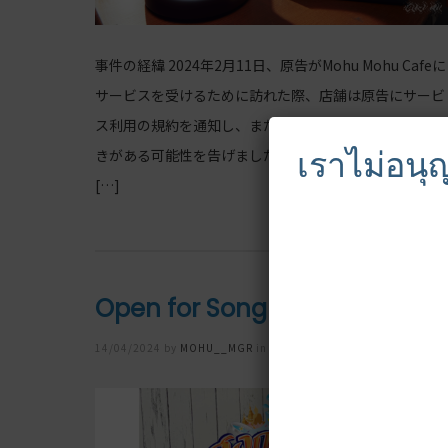
事件の経緯 2024年2月11日、原告がMohu Mohu Cafeに
サービスを受けるために訪れた際、店舗は原告にサービ
ス利用の規約を通知し、また猫による噛み付きや引っ掻
เราไม่อนุญ
きがある可能性を告げました。利用規約が説明された後
[…]
Open for Songkran festival
Posted
14/04/2024
by
MOHU__MGR
in
その他
on