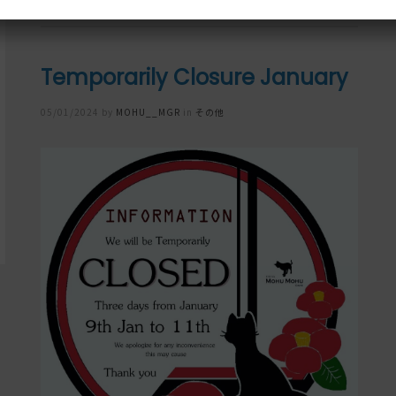
Temporarily Closure January
Posted
05/01/2024
by
MOHU__MGR
in
その他
on