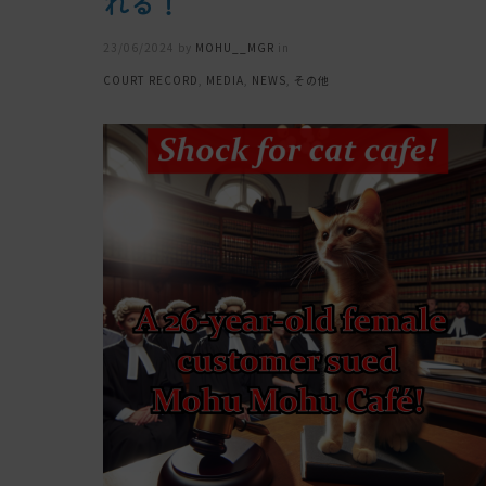
れる！
Posted
23/06/2024
by
MOHU__MGR
in
on
COURT RECORD
,
MEDIA
,
NEWS
,
その他