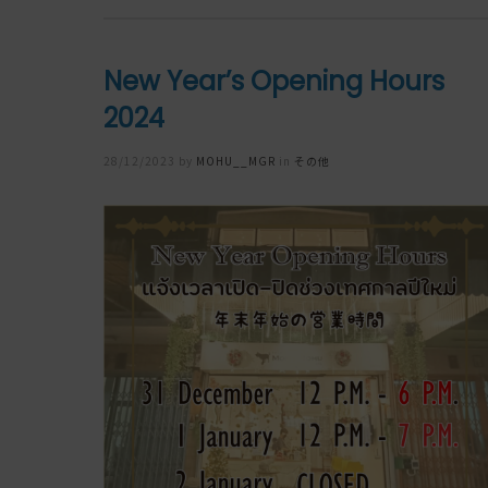
New Year’s Opening Hours
2024
Posted
28/12/2023
by
MOHU__MGR
in
その他
on