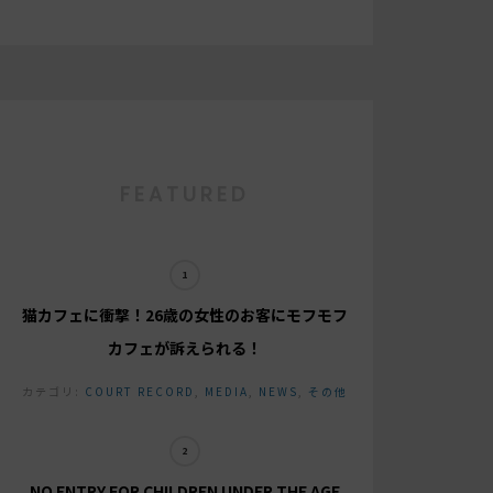
FEATURED
猫カフェに衝撃！26歳の女性のお客にモフモフ
カフェが訴えられる！
カテゴリ:
COURT RECORD
,
MEDIA
,
NEWS
,
その他
NO ENTRY FOR CHILDREN UNDER THE AGE