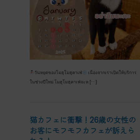
วันหยุดของโมฮุโมฮุคาเฟ่
เนื่องจากเราเปิดให้บริการ
ในช่วงปีใหม่ โมฮุโมฮุคาเฟ่จะห […]
猫カフェに衝撃！26歳の女性の
お客にモフモフカフェが訴えら