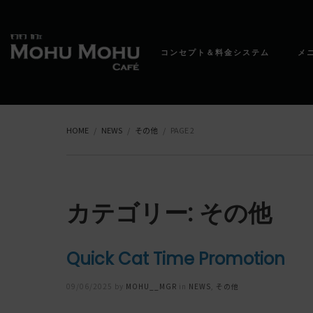
コンセプト＆料金システム
メ
HOME
NEWS
その他
PAGE 2
カテゴリー: その他
Quick Cat Time Promotion
Posted
09/06/2025
by
MOHU__MGR
in
NEWS
,
その他
on